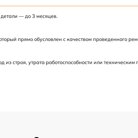
от 60 мин
 детали — до 3 месяцев.
от 60 мин
от 60 мин
который прямо обусловлен с качеством проведенного ре
от 60 мин
 из строя, утрата работоспособности или техническим
от 60 мин
от 60 мин