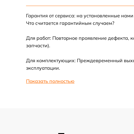
Замена корпуса
Ремонт платы управления
Гарантия от сервиса: на установленные нами
(восстановление)
Что считается гарантийным случаем?
Гидроизоляция
Для работ: Повторное проявление дефекта, 
запчасти).
Замена подсветки
Для комплектующих: Преждевременный выход
эксплуатации.
Восстановление после попадания влаги
Показать полностью
Замена элемента освещения