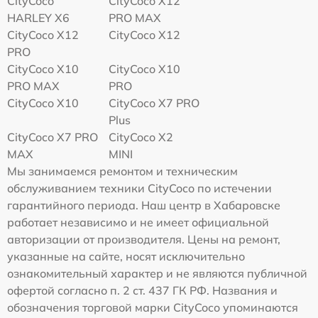
CityCoco
CityCoco X12
HARLEY X6
PRO MAX
CityCoco X12
CityCoco X12
PRO
CityCoco X10
CityCoco X10
PRO MAX
PRO
CityCoco X10
CityCoco X7 PRO
Plus
CityCoco X7 PRO
CityCoco X2
MAX
MINI
Мы занимаемся ремонтом и техническим
обслуживанием техники CityCoco по истечении
гарантийного периода. Наш центр в Хабаровске
работает независимо и не имеет официальной
авторизации от производителя. Цены на ремонт,
указанные на сайте, носят исключительно
ознакомительный характер и не являются публичной
офертой согласно п. 2 ст. 437 ГК РФ. Названия и
обозначения торговой марки CityCoco упоминаются