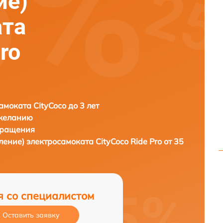
ие)
ата
ro
амоката CityCoco до 3 лет
 желанию
бращения
ление) электросамоката
CityCoco Ride Pro от 35
я со специалистом
Оставить заявку