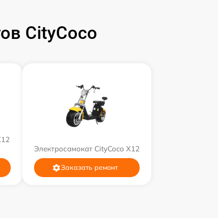
ов CityCoco
X12
Электросамокат CityCoco X12
Заказать ремонт