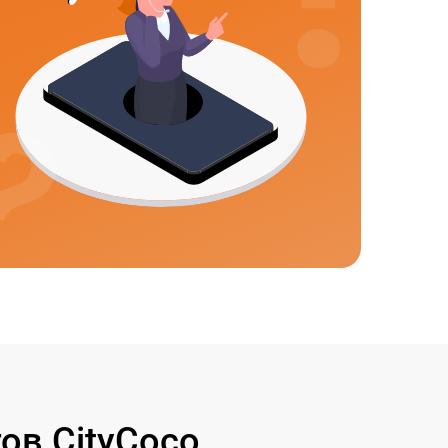
ов CityCoco