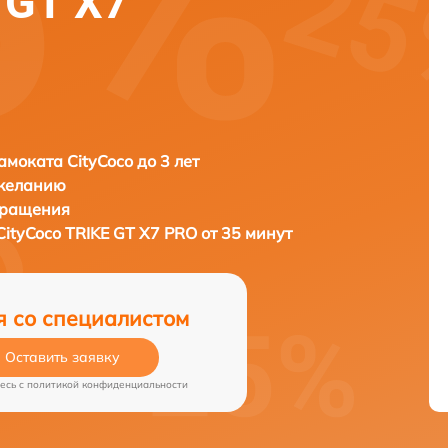
 GT X7
амоката CityCoco до 3 лет
 желанию
бращения
CityCoco TRIKE GT X7 PRO от 35 минут
я со специалистом
Оставить заявку
есь c
политикой конфиденциальности