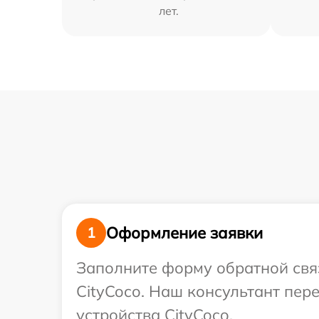
лет.
Оформление заявки
1
Заполните форму обратной связ
CityCoco. Наш консультант пе
устройства CityCoco.