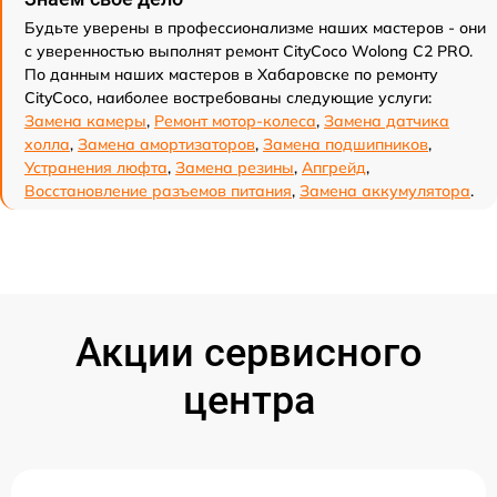
Будьте уверены в профессионализме наших мастеров - они
с уверенностью выполнят ремонт CityCoco Wolong C2 PRO.
По данным наших мастеров в Хабаровске по ремонту
CityCoco, наиболее востребованы следующие услуги:
Замена камеры
,
Ремонт мотор-колеса
,
Замена датчика
холла
,
Замена амортизаторов
,
Замена подшипников
,
Устранения люфта
,
Замена резины
,
Апгрейд
,
Восстановление разъемов питания
,
Замена аккумулятора
.
Акции сервисного
центра