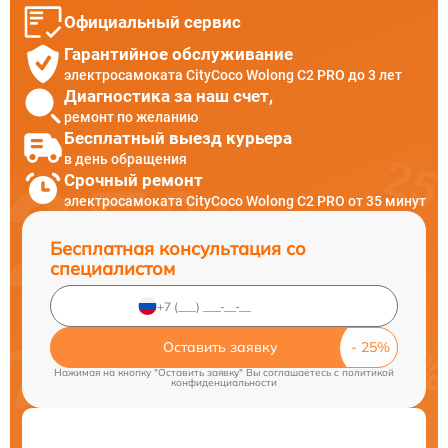
Официальный сервис
Гарантийное обслуживание
электросамоката CityCoco Wolong C2 PRO до 3 лет
Диагностика за наш счет,
ремонт по желанию
Бесплатный выезд курьера
в день обращения
Срочный ремонт
электросамоката CityCoco Wolong C2 PRO от 35 минут
Бесплатная консультация со
специалистом
Оставить заявку
Нажимая на кнопку "Оставить заявку" Вы соглашаетесь c
политикой
конфиденциальности