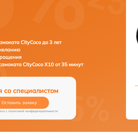
амоката CityCoco до 3 лет
 желанию
бращения
осамоката
CityCoco X10 от 35 минут
я со специалистом
Оставить заявку
есь c
политикой конфиденциальности