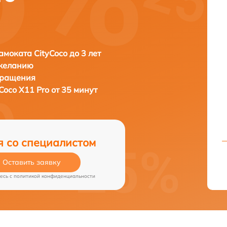
амоката CityCoco до 3 лет
 желанию
бращения
Coco X11 Pro от 35 минут
я со специалистом
Оставить заявку
есь c
политикой конфиденциальности