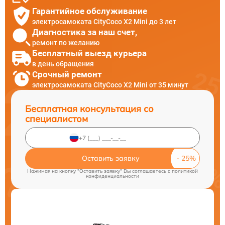
Гарантийное обслуживание
электросамоката CityCoco X2 Mini до 3 лет
Диагностика за наш счет,
ремонт по желанию
Бесплатный выезд курьера
в день обращения
Срочный ремонт
электросамоката CityCoco X2 Mini от 35 минут
Бесплатная консультация со
специалистом
Оставить заявку
Нажимая на кнопку "Оставить заявку" Вы соглашаетесь c
политикой
конфиденциальности