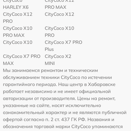
CityCoco
CityCoco X12
HARLEY X6
PRO MAX
CityCoco X12
CityCoco X12
PRO
CityCoco X10
CityCoco X10
PRO MAX
PRO
CityCoco X10
CityCoco X7 PRO
Plus
CityCoco X7 PRO
CityCoco X2
MAX
MINI
Мы занимаемся ремонтом и техническим
обслуживанием техники CityCoco по истечении
гарантийного периода. Наш центр в Хабаровске
работает независимо и не имеет официальной
авторизации от производителя. Цены на ремонт,
указанные на сайте, носят исключительно
ознакомительный характер и не являются публичной
офертой согласно п. 2 ст. 437 ГК РФ. Названия и
обозначения торговой марки CityCoco упоминаются