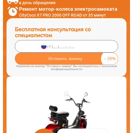
в день обращения
Ремонт мотор-колеса электросамоката
CityCoco X7 PRO 2000 OFF ROAD от 35 минут
Бесплатная консультация со
специалистом
Оставить заявку
Нажимая на кнопку "Оставить заявку" Вы соглашаетесь c
политикой
конфиденциальности