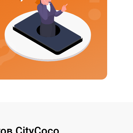
ов CityCoco