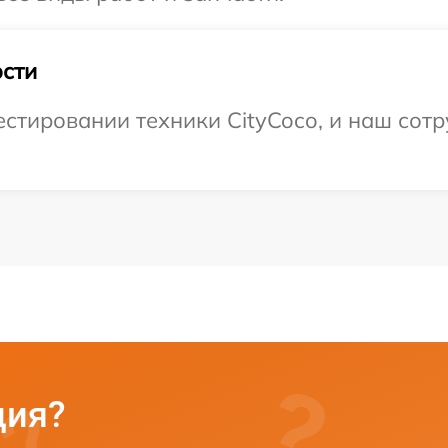
сти
тировании техники CityCoco, и наш сотр
ция?