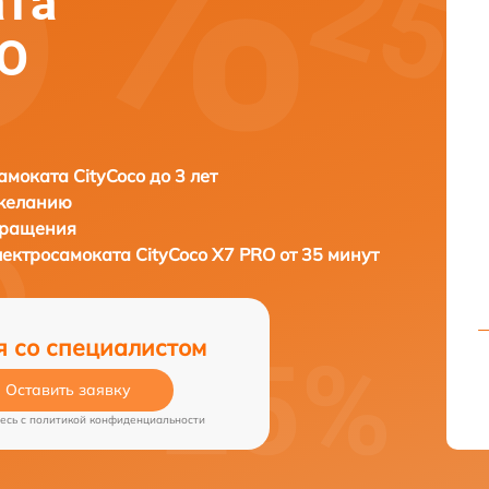
ата
RO
амоката CityCoco до 3 лет
 желанию
бращения
лектросамоката
CityCoco X7 PRO от 35 минут
я со специалистом
Оставить заявку
есь c
политикой конфиденциальности